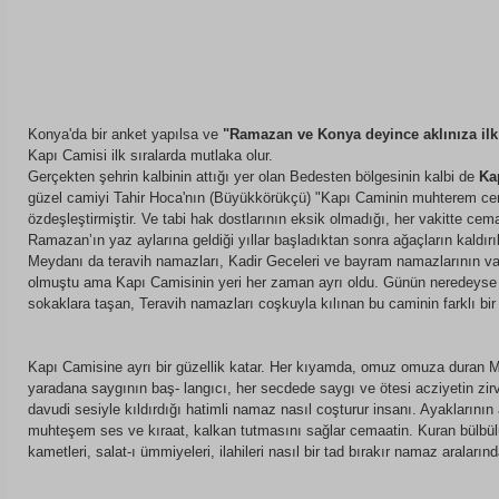
Konya'da bir anket yapılsa ve 
"Ramazan ve Konya deyince aklınıza ilk 
Kapı Camisi ilk sıralarda mutlaka olur.
Gerçekten şehrin kalbinin attığı yer olan Bedesten bölgesinin kalbi de 
Ka
güzel camiyi Tahir Hoca'nın (Büyükkörükçü) "Kapı Caminin muhterem cema
özdeşleştirmiştir. Ve tabi hak dostlarının eksik olmadığı, her vakitte cema
Ramazan’ın yaz aylarına geldiği yıllar başladıktan sonra ağaçların kaldırı
Meydanı da teravih namazları, Kadir Geceleri ve bayram namazlarının vazg
olmuştu ama Kapı Camisinin yeri her zaman ayrı oldu. Günün neredeyse
sokaklara taşan, Teravih namazları coşkuyla kılınan bu caminin farklı b
Kapı Camisine ayrı bir güzellik katar. Her kıyamda, omuz omuza duran Müsl
yaradana saygının baş- langıcı, her secdede saygı ve ötesi acziyetin zirv
davudi sesiyle kıldırdığı hatimli namaz nasıl coşturur insanı. Ayaklarının
muhteşem ses ve kıraat, kalkan tutmasını sağlar cemaatin. Kuran bülbülü,
kametleri, salat-ı ümmiyeleri, ilahileri nasıl bir tad bırakır namaz aralarınd