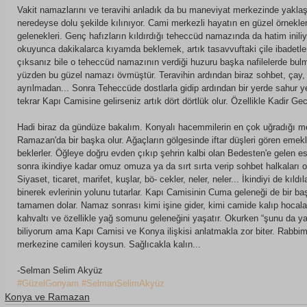
Vakit namazlarını ve teravihi anladık da bu maneviyat merkezinde yaklaşı
neredeyse dolu şekilde kılınıyor. Cami merkezli hayatın en güzel örnekle
gelenekleri. Genç hafızların kıldırdığı teheccüd namazında da hatim iniliy
okuyunca dakikalarca kıyamda beklemek, artık tasavvuftaki çile ibadetlerini
çıksanız bile o teheccüd namazının verdiği huzuru başka nafilelerde b
yüzden bu güzel namazı övmüştür. Teravihin ardından biraz sohbet, ç
ayrılmadan... Sonra Teheccüde dostlarla gidip ardından bir yerde sahur 
tekrar Kapı Camisine gelirseniz artık dört dörtlük olur. Özellikle Kadir G
Hadi biraz da gündüze bakalım. Konyalı hacemmilerin en çok uğradığı 
Ramazan'da bir başka olur. Ağaçların gölgesinde iftar düşleri gören em
beklerler. Öğleye doğru evden çıkıp şehrin kalbi olan Bedesten'e gelen es
sonra ikindiye kadar omuz omuza ya da sırt sırta verip sohbet halkaları ol
Siyaset, ticaret, marifet, kuşlar, bö- cekler, neler, neler... İkindiyi de kıl
binerek evlerinin yolunu tutarlar. Kapı Camisinin Cuma geleneği de bir 
tamamen dolar. Namaz sonrası kimi işine gider, kimi camide kalıp hocaları
kahvaltı ve özellikle yağ somunu geleneğini yaşatır. Okurken “şunu da ya
biliyorum ama Kapı Camisi ve Konya ilişkisi anlatmakla zor biter. Rabbim
merkezine camileri koysun. Sağlıcakla kalın...
-Selman Selim Akyüz
#GüzelGonyam
#SelmanSelimAkyüz
Konya ve Ramazan