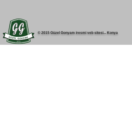
© 2015 Güzel Gonyam iresmi veb sitesi... Konya